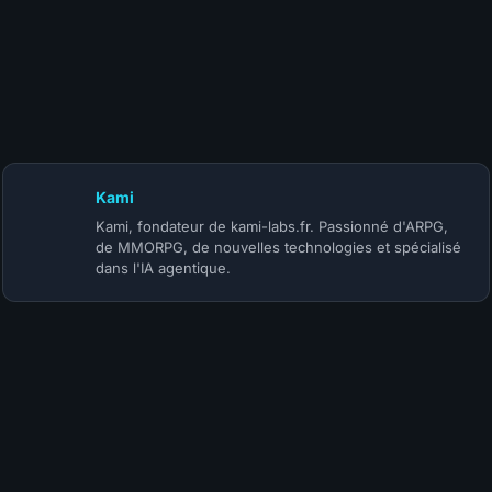
24 juillet 2026
S-TIER | BUILD MOINE INFINITE HERALD ACOLYTE (@Korihor) |
SAISON 5
Kami
Kami, fondateur de kami-labs.fr. Passionné d'ARPG,
de MMORPG, de nouvelles technologies et spécialisé
dans l'IA agentique.