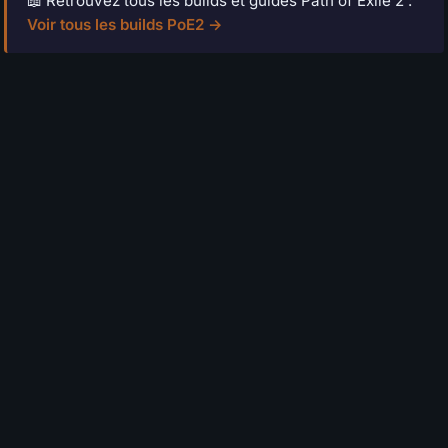
📖 Retrouvez tous les builds et guides Path of Exile 2 :
Voir tous les builds PoE2 →