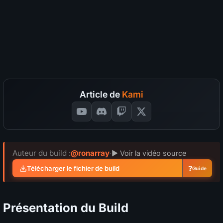
Survie
S
A
B
C
D
?
Coût en divine
S
A
B
C
D
?
SÉLECTIONNEZ VOS NOTES
📊
GRAPH
Article de
Kami
Auteur du build :
@ronarray
·
▶ Voir la vidéo source
?
Télécharger le fichier de build
Guide
Présentation du Build