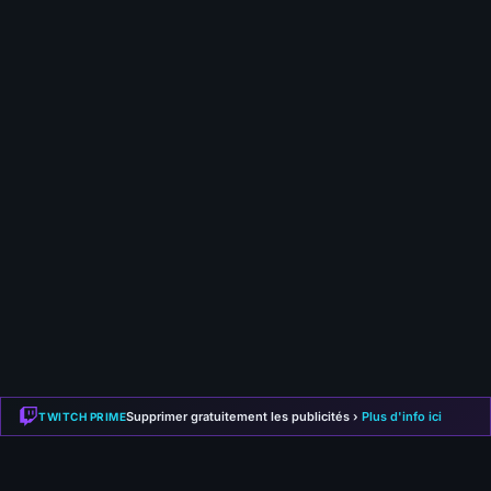
ne le disait pas assez clairement, je viens
de le préciser noir sur blanc. Trinité :
bonne nouvelle, tu n’as pas besoin des
trois résonances. Le texte exact de la
gemme : tu gagnes 5 à 13 de Résonance
du type le plus élevé de ta touche, et tu
perds 3 sur les deux autres. Le bonus, lui,
c’est « 1 à 6 % de dégâts élémentaires en
plus par tranche de 30 de Résonance,
quel qu’en soit le type ». C’est donc le
total qui compte, pas ta résonance la plus
faible. Ta confusion vient sûrement de
Path of Exile 1 : là-bas, Trinity se calculait
sur la résonance la plus basse, et il fallait
effectivement équilibrer les trois
Supprimer gratuitement les publicités ›
Plus d'info ici
TWITCH PRIME
éléments. En PoE2 la règle a changé. Ton
arme aux trois éléments n’est donc pas
un prérequis — et elle a même un petit