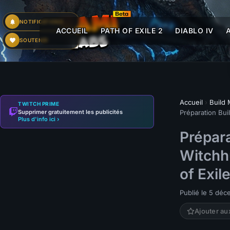
NOTIFICATIONS
ACCUEIL
PATH OF EXILE 2
DIABLO IV
SOUTENIR
Accueil
›
Build
TWITCH PRIME
Supprimer gratuitement les publicités
Préparation Bui
Plus d'info ici ›
Prépar
Witchh
of Exil
Publié le 5 dé
Ajouter au