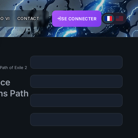
O VI
CONTACT
SE CONNECTER
ath of Exile 2
nce
ns Path