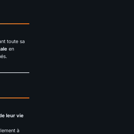
nt toute sa
tale
en
és.
e leur vie
lement à