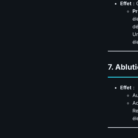
Effet
: 
Pr
él
dé
Un
él
7.
Ablut
Effet
:
Au
Ac
Re
él