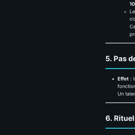
10
Le
n’
Ce
pr
5.
Pas d
Effet
: 
fonctio
Un tale
6.
Ritue