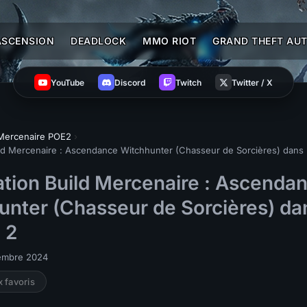
ASCENSION
DEADLOCK
MMO RIOT
GRAND THEFT AUT
YouTube
Discord
Twitch
Twitter / X
 Mercenaire POE2
›
ld Mercenaire : Ascendance Witchhunter (Chasseur de Sorcières) dans P
ation Build Mercenaire : Ascenda
unter (Chasseur de Sorcières) da
e 2
cembre 2024
x favoris