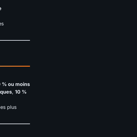
e
es
 % ou moins
iques
,
10 %
les plus