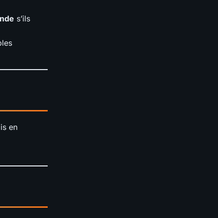
onde
s’ils
bles
is en