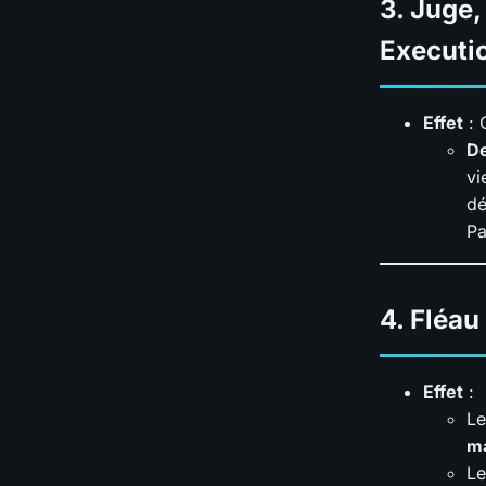
3.
Juge,
Executi
Effet
: 
De
vi
dé
Pa
4.
Fléau
Effet
:
Le
ma
Le