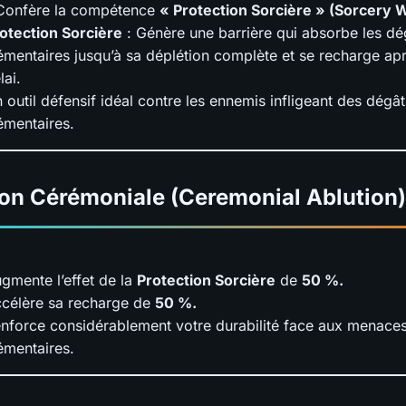
Confère la compétence
« Protection Sorcière » (Sorcery 
otection Sorcière
: Génère une barrière qui absorbe les dé
émentaires jusqu’à sa déplétion complète et se recharge ap
lai.
 outil défensif idéal contre les ennemis infligeant des dégât
émentaires.
ion Cérémoniale (Ceremonial Ablution)
gmente l’effet de la
Protection Sorcière
de
50 %.
célère sa recharge de
50 %.
nforce considérablement votre durabilité face aux menace
émentaires.