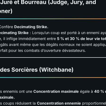
 Juré et Bourreau (Judge, Jury, and
oner)
Confère
Decimating Strike.
cimating Strike
: Lorsqu’un coup est porté à un ennemi aya
e, il inflige immédiatement entre
5 % et 30 % de leur vie to
gâts avant même que les dégâts normaux ne soient appliqu
rfait pour les combats d’ouverture dévastateurs.
 des Sorcières (Witchbane)
s ennemis ont une
Concentration maximale
égale à
40 % d
ximale.
s coups réduisent la
Concentration ennemie
proportionnel