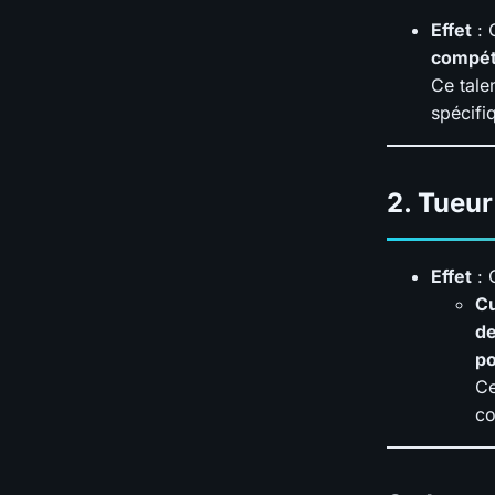
Effet
: 
compét
Ce tale
spécifi
2.
Tueur 
Effet
: 
Cu
de
po
Ce
co