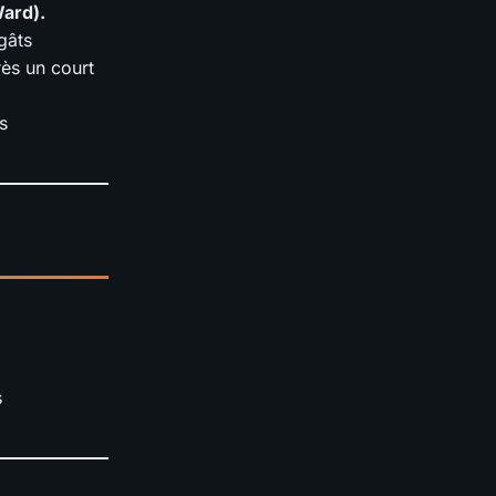
Ward).
gâts
rès un court
s
s