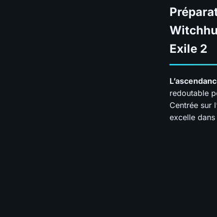
Prépara
Witchhu
Exile 2
L’ascendanc
redoutable po
Centrée sur l
excelle dans 