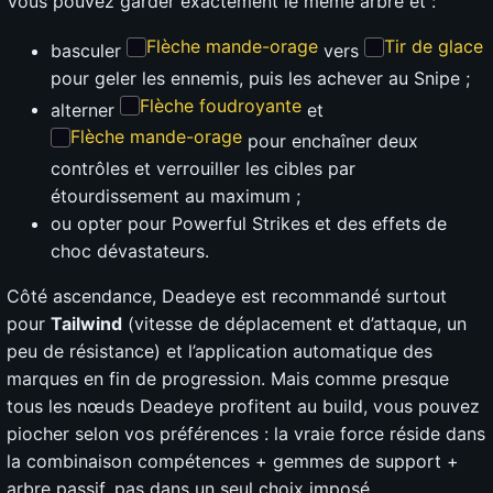
Vous pouvez garder exactement le même arbre et :
Flèche mande-orage
Tir de glace
basculer
vers
pour geler les ennemis, puis les achever au Snipe ;
Flèche foudroyante
alterner
et
Flèche mande-orage
pour enchaîner deux
contrôles et verrouiller les cibles par
étourdissement au maximum ;
ou opter pour Powerful Strikes et des effets de
choc dévastateurs.
Côté ascendance, Deadeye est recommandé surtout
pour
Tailwind
(vitesse de déplacement et d’attaque, un
peu de résistance) et l’application automatique des
marques en fin de progression. Mais comme presque
tous les nœuds Deadeye profitent au build, vous pouvez
piocher selon vos préférences : la vraie force réside dans
la combinaison compétences + gemmes de support +
arbre passif, pas dans un seul choix imposé.