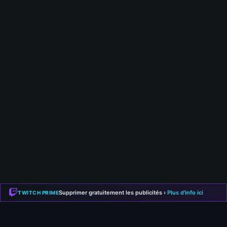
24 juillet 2026
S-TIER | BUILD MERCENAIRE CALTROP
POISON BOMBER (@josiahyeet) | SAISON 5
24 juillet 2026
S-TIER | BUILD MOINE IMPENDING DOOM
CHAYULA (@Full Moon Secret Club) | SAISON 5
Supprimer gratuitement les publicités ›
Plus d'info ici
TWITCH PRIME