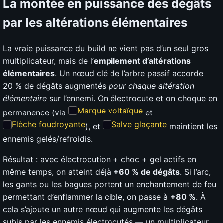
La montée en puissance des dégâts
par les altérations élémentaires
La vraie puissance du build ne vient pas d’un seul gros
multiplicateur, mais de l’
empilement d’altérations
élémentaires
. Un nœud clé de l’arbre passif accorde
20 % de dégâts augmentés
pour chaque altération
élémentaire
sur l’ennemi. On électrocute et on choque en
Marque voltaïque
permanence (via
et
Flèche foudroyante
Salve glaçante
), et
maintient les
ennemis gelés/refroidis.
Résultat : avec électrocution + choc + gel actifs en
même temps, on atteint déjà
+60 % de dégâts
. Si l’arc,
les gants ou les bagues portent un enchantement de feu
permettant d’enflammer la cible, on passe à
+80 %
. À
cela s’ajoute un autre nœud qui augmente les dégâts
subis par les ennemis électrocutés — un multiplicateur