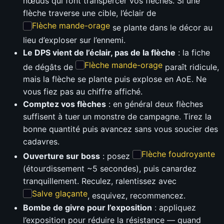
nœuds qui font transpercer vos flèches. Si une
flèche traverse une cible, l’éclair de
Flèche mande-orage
se plante dans le décor au
lieu d’exploser sur l’ennemi.
Le DPS vient de l’éclair, pas de la flèche
: la fiche
Flèche mande-orage
de dégâts de
paraît ridicule,
mais la flèche se plante puis explose en AoE. Ne
vous fiez pas au chiffre affiché.
Comptez vos flèches
: en général deux flèches
suffisent à tuer un monstre de campagne. Tirez la
bonne quantité puis avancez sans vous soucier des
cadavres.
Flèche foudroyante
Ouverture sur boss
: posez
(étourdissement ~5 secondes), puis canardez
tranquillement. Reculez, ralentissez avec
Salve glaçante
, esquivez, recommencez.
Bombe de givre pour l’exposition
: appliquez
l’exposition pour réduire la résistance — quand