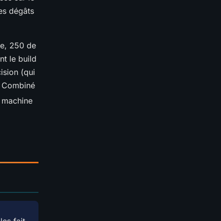
es dégâts
ce, 250 de
nt le build
ision (qui
a. Combiné
e machine
les fait