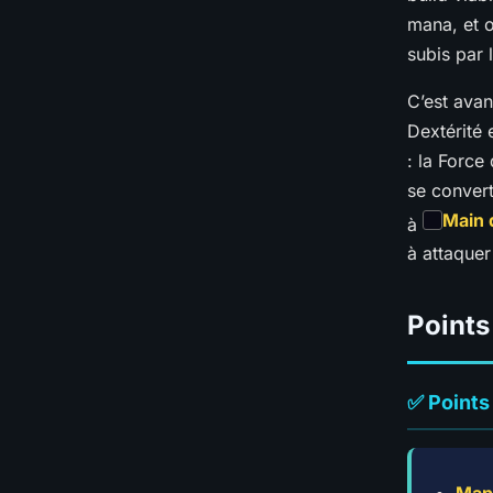
mana, et o
subis par 
C’est avan
Dextérité 
: la Force
se convert
Main 
à
à attaquer
Points
✅ Points
Mapp