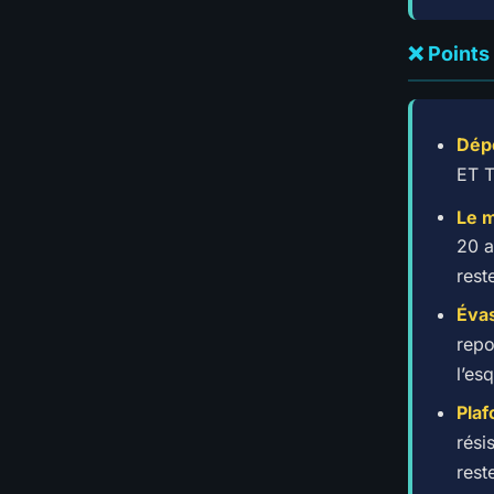
❌ Points
Dép
ET T
Le 
20 a
rest
Éva
repo
l’es
Plaf
rési
rest