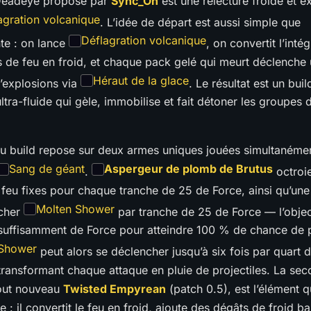
Deadeye proposé par
Sync_Oh
est une relecture froide et e
agration volcanique
. L’idée de départ est aussi simple que
Déflagration volcanique
nte : on lance
, on convertit l’intég
 de feu en froid, et chaque pack gelé qui meurt déclenche
Héraut de la glace
’explosions via
. Le résultat est un buil
tra-fluide qui gèle, immobilise et fait détoner les groupes 
u build repose sur deux armes uniques jouées simultanéme
Sang de géant
Aspergeur de plomb de Brutus
.
octroi
feu fixes pour chaque tranche de 25 de Force, ainsi qu’un
Molten Shower
cher
par tranche de 25 de Force — l’object
 suffisamment de Force pour atteindre 100 % de chance de 
 Shower
peut alors se déclencher jusqu’à six fois par quart 
ransformant chaque attaque en pluie de projectiles. La se
tout nouveau
Twisted Empyrean
(patch 0.5), est l’élément q
le : il convertit le feu en froid, ajoute des dégâts de froid ba