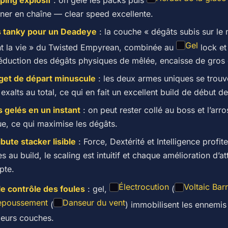
ner en chaîne — clear speed excellente.
s tanky pour un Deadeye
: la couche « dégâts subis sur le
Gel
t la vie » du Twisted Empyrean, combinée au
lock et
éduction des dégâts physiques de mêlée, encaisse de gros
get de départ minuscule
: les deux armes uniques se trouv
exalts au total, ce qui en fait un excellent build de début de
 gelés en un instant
: on peut rester collé au boss et l’arr
ue, ce qui maximise les dégâts.
ibute stacker lisible
: Force, Dextérité et Intelligence profite
es au build, le scaling est intuitif et chaque amélioration d’at
pte.
Électrocution
Voltaic Barr
le contrôle des foules
: gel,
(
epoussement
Danseur du vent
(
) immobilisent les ennemis
ieurs couches.