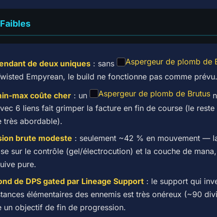
 Faibles
Aspergeur de plomb de 
endant de deux uniques
: sans
wisted Empyrean, le build ne fonctionne pas comme prévu
Aspergeur de plomb de Brutus
min-max coûte cher
: un
n
vec 6 liens fait grimper la facture en fin de course (le reste
e très abordable).
sion brute modeste
: seulement ~42 % en mouvement — la
se sur le contrôle (gel/électrocution) et la couche de mana,
quive pure.
ond de DPS gated par Lineage Support
: le support qui inv
stances élémentaires des ennemis est très onéreux (~90 divi
e un objectif de fin de progression.