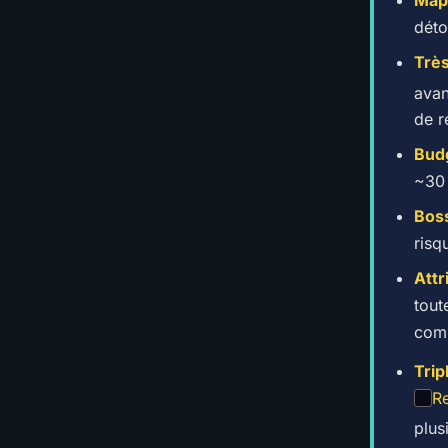
déto
Trè
avan
de r
Bud
~30 
Boss
risq
Attr
tout
com
Trip
R
plus