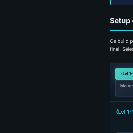
Setup
Ce build 
final. Sél
(Lvl 1
Molten
(Lvl 1-