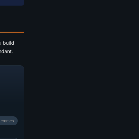
u build
ndant.
0 gemmes