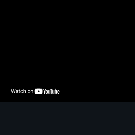
Tuer des Boss
S
A
B
C
?
oss
4.6
S
Nettoyer les map
S
A
B
C
?
les map
4.6
S