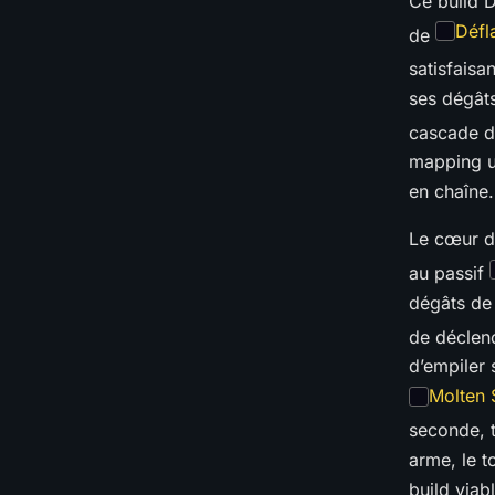
Ce build 
Défl
de
satisfaisa
ses dégâts
cascade d
mapping ul
en chaîne.
Le cœur d
au passif
dégâts de 
de déclen
d’empiler
Molten
seconde, t
arme, le 
build viab