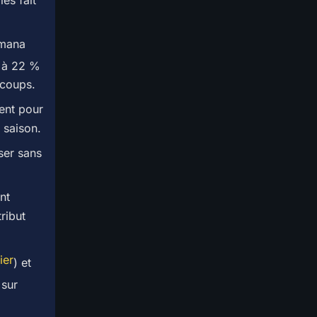
 mana
 à 22 %
 coups.
ent pour
 saison.
oser sans
nt
tribut
ier
) et
 sur