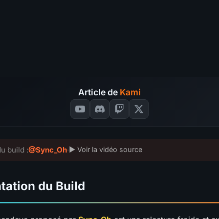
Survie
S
A
B
C
?
4.5
S
Coût en divine
S
A
B
C
?
ine
4.6
S
230
SÉLECTIONNEZ VOS NOTE
S
AL
VOTES
📊
GRAPH
Article de
Kami
u build :
@Sync_Oh
·
▶ Voir la vidéo source
tation du Build