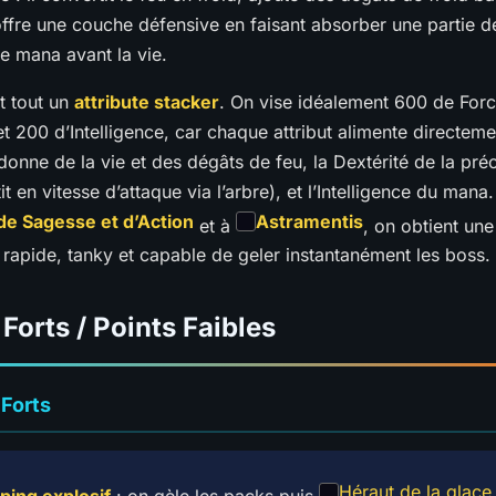
ffre une couche défensive en faisant absorber une partie d
le mana avant la vie.
t tout un
attribute stacker
. On vise idéalement 600 de For
et 200 d’Intelligence, car chaque attribut alimente directeme
 donne de la vie et des dégâts de feu, la Dextérité de la préc
it en vitesse d’attaque via l’arbre), et l’Intelligence du man
de Sagesse et d’Action
Astramentis
et à
, on obtient un
 rapide, tanky et capable de geler instantanément les boss.
 Forts / Points Faibles
 Forts
Héraut de la glace
ing explosif
: on gèle les packs puis