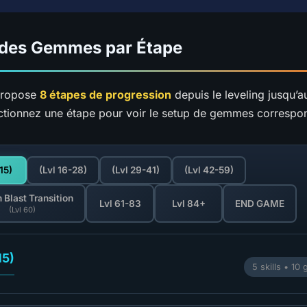
 des Gemmes par Étape
propose
8 étapes de progression
depuis le leveling jusqu’a
ectionnez une étape pour voir le setup de gemmes correspo
-15)
(Lvl 16-28)
(Lvl 29-41)
(Lvl 42-59)
 Blast Transition
Lvl 61-83
Lvl 84+
END GAME
(Lvl 60)
15)
5 skills • 1