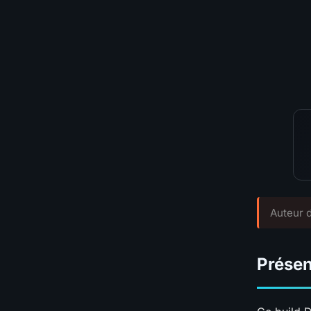
🛡️
Survie
💰
Coût en div
TIER GLOB
Auteur d
Présen