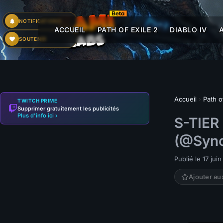
NOTIFICATIONS
ACCUEIL
PATH OF EXILE 2
DIABLO IV
SOUTENIR
Accueil
›
Path o
TWITCH PRIME
Supprimer gratuitement les publicités
Plus d'info ici ›
S-TIER
(@Sync
Publié le 17 jui
Ajouter au