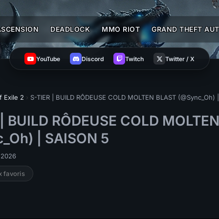
ASCENSION
DEADLOCK
MMO RIOT
GRAND THEFT AUT
YouTube
Discord
Twitch
Twitter / X
f Exile 2
›
S-TIER | BUILD RÔDEUSE COLD MOLTEN BLAST (@Sync_Oh) |
 | BUILD RÔDEUSE COLD MOLTE
_Oh) | SAISON 5
n 2026
x favoris