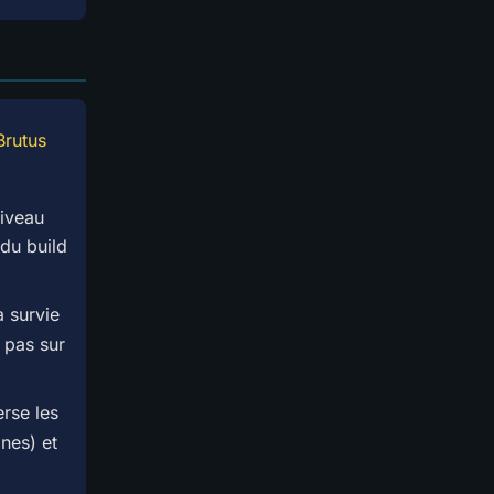
Brutus
.
iveau
 du build
 survie
 pas sur
erse les
nes) et