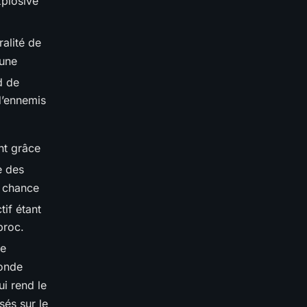
xplosive
ralité de
 une
d de
d’ennemis
nt grâce
e des
e chance
if étant
proc.
de
conde
ui rend le
sés sur le