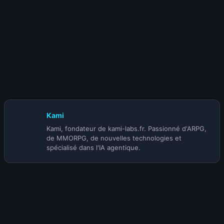
19 juin 2026
S-TIER | BUILD SORCIÈRE SPARK BLOOD
MAGE (@Fubgun) | SAISON 5
Kami
Kami, fondateur de kami-labs.fr. Passionné d'ARPG,
de MMORPG, de nouvelles technologies et
spécialisé dans l'IA agentique.