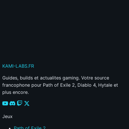
Publier mon commentaire
Votre commentaire sera aussi partagé sur le
Discord
KAMI
-LABS
.FR
Guides, builds et actualites gaming. Votre source
francophone pour Path of Exile 2, Diablo 4, Hytale et
plus encore.
Jeux
Path of Exile 2