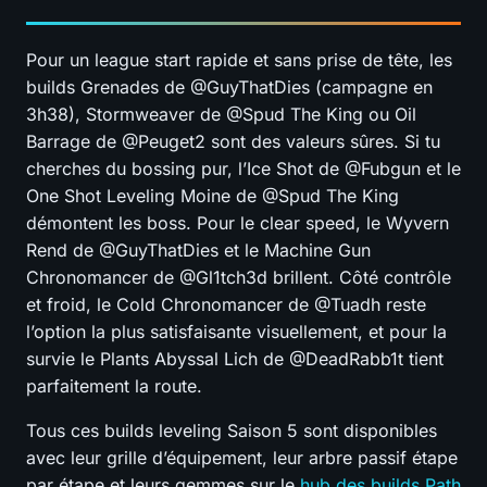
Pour un league start rapide et sans prise de tête, les
builds Grenades de @GuyThatDies (campagne en
3h38), Stormweaver de @Spud The King ou Oil
Barrage de @Peuget2 sont des valeurs sûres. Si tu
cherches du bossing pur, l’Ice Shot de @Fubgun et le
One Shot Leveling Moine de @Spud The King
démontent les boss. Pour le clear speed, le Wyvern
Rend de @GuyThatDies et le Machine Gun
Chronomancer de @Gl1tch3d brillent. Côté contrôle
et froid, le Cold Chronomancer de @Tuadh reste
l’option la plus satisfaisante visuellement, et pour la
survie le Plants Abyssal Lich de @DeadRabb1t tient
parfaitement la route.
Tous ces builds leveling Saison 5 sont disponibles
avec leur grille d’équipement, leur arbre passif étape
par étape et leurs gemmes sur le
hub des builds Path