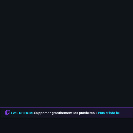
6 août 2026
Path of Exile 2 : GGG a caché deux infos sur la 1.0
Supprimer gratuitement les publicités ›
Plus d'info ici
TWITCH PRIME