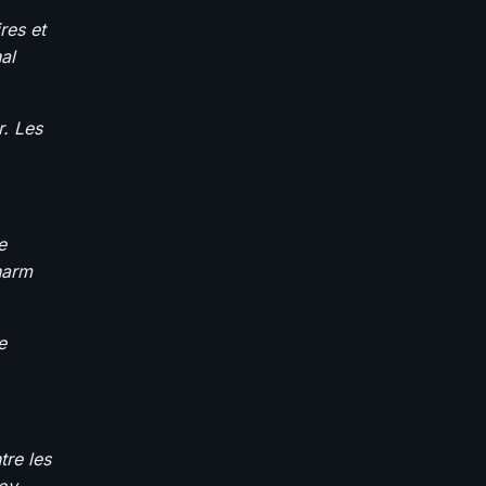
res et
al
r. Les
e
harm
e
tre les