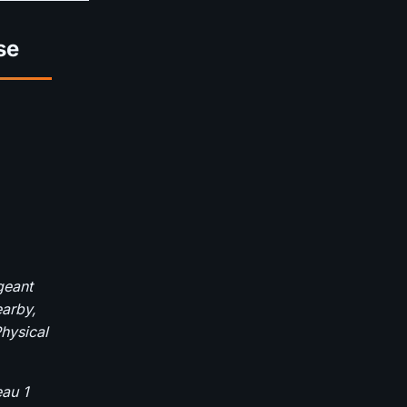
se
geant
earby,
Physical
eau 1