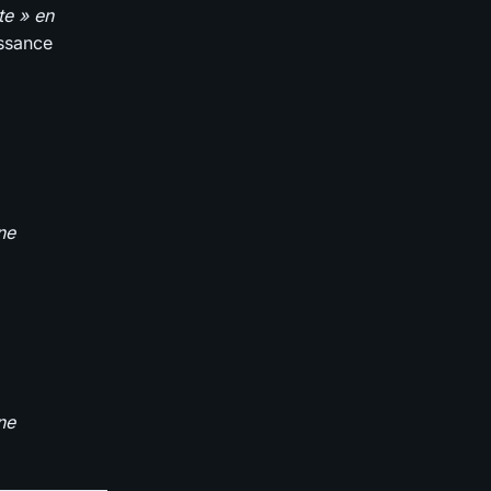
te » en
issance
nne
nne