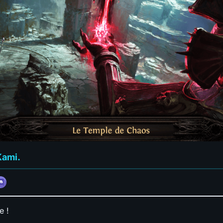
Kami.
e !