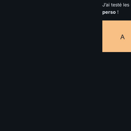
J’ai testé l
perso
!