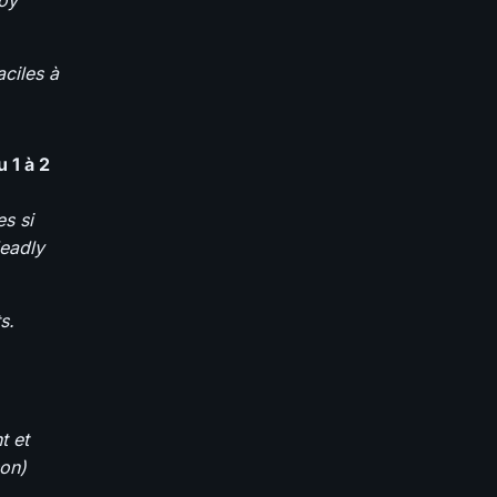
loy
ciles à
 1 à 2
s si
deadly
s.
t et
son)