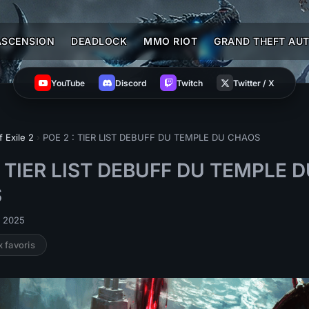
ASCENSION
DEADLOCK
MMO RIOT
GRAND THEFT AUT
YouTube
Discord
Twitch
Twitter / X
f Exile 2
›
POE 2 : TIER LIST DEBUFF DU TEMPLE DU CHAOS
: TIER LIST DEBUFF DU TEMPLE 
S
s 2025
x favoris