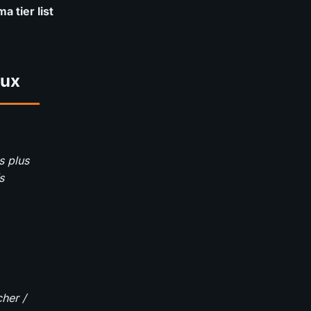
ma tier list
eux
s plus
s
cher /