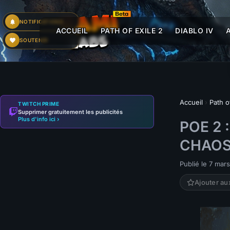
NOTIFICATIONS
ACCUEIL
PATH OF EXILE 2
DIABLO IV
SOUTENIR
Accueil
›
Path o
TWITCH PRIME
Supprimer gratuitement les publicités
Plus d'info ici ›
POE 2 
CHAO
Publié le 7 mar
Ajouter au