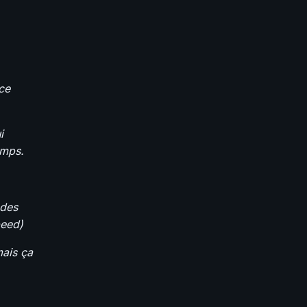
ce
i
emps.
 des
peed)
mais ça