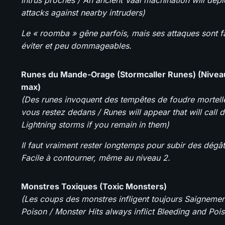
intrus proches / An ancient Vaal machination will dep
attacks against nearby intruders)
Le « roomba » gêne parfois, mais ses attaques sont fa
éviter et peu dommageables.
Runes du Mande-Orage (Stormcaller Runes) (Niveau
max)
(Des runes invoquent des tempêtes de foudre mortelle
vous restez dedans / Runes will appear that will call 
Lightning storms if you remain in them)
Il faut vraiment rester longtemps pour subir des dégât
Facile à contourner, même au niveau 2.
Monstres Toxiques (Toxic Monsters)
(Les coups des monstres infligent toujours Saignemen
Poison / Monster Hits always inflict Bleeding and Poi