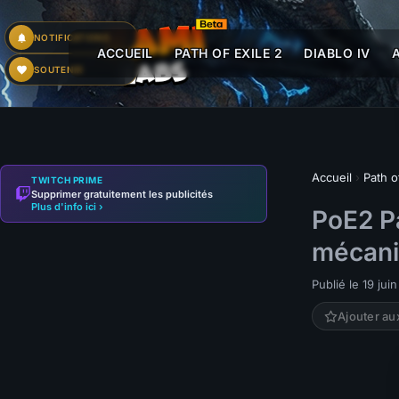
NOTIFICATIONS
ACCUEIL
PATH OF EXILE 2
DIABLO IV
SOUTENIR
Accueil
›
Path o
TWITCH PRIME
Supprimer gratuitement les publicités
Plus d'info ici ›
PoE2 P
mécan
Publié le 19 jui
Ajouter au