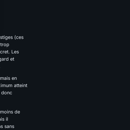
stiges (ces
 trop
cret. Les
gard et
.
rmais en
ximum atteint
t donc
 moins de
s il
ns sans