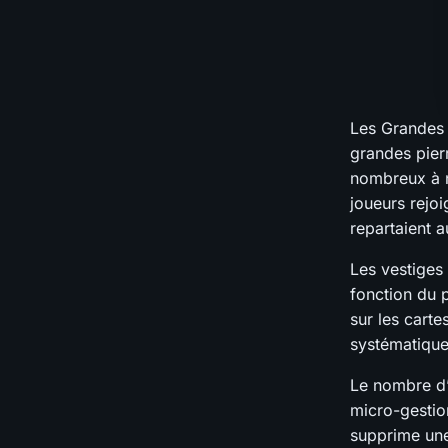
Les Grandes 
grandes pierr
nombreux à n
joueurs rejoi
repartaient a
Les vestiges
fonction du p
sur les carte
systématique
Le nombre d’
micro-gestio
supprime une 