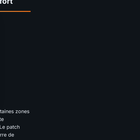
fort
rtaines zones
te
 Le patch
rre de