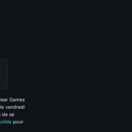
g Gear Games
le vendredi
s de se
olide
pour