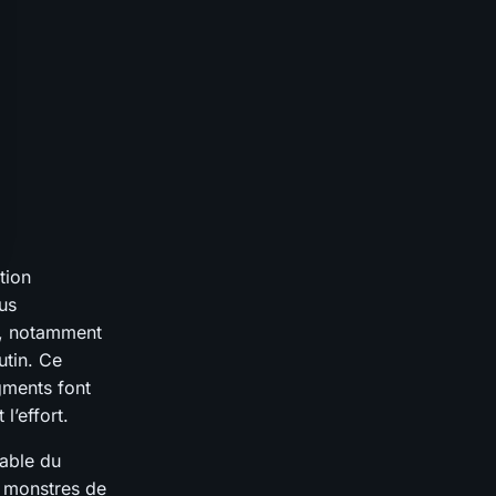
tion
lus
r, notamment
utin. Ce
gments font
l’effort.
table du
s monstres de