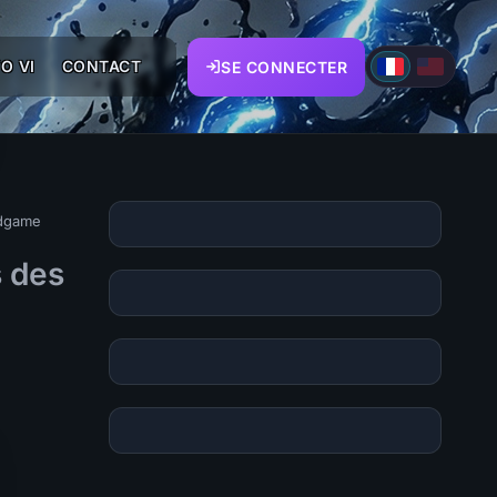
O VI
CONTACT
SE CONNECTER
ndgame
s des