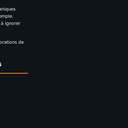
aniques
Temple.
 à ignorer
orations de
s