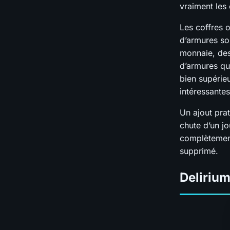
vraiment les 
Les coffres 
d’armures so
monnaie, des
d’armures qu
bien supérie
intéressante
Un ajout pra
chute d’un j
complètement
supprimé.
Delirium