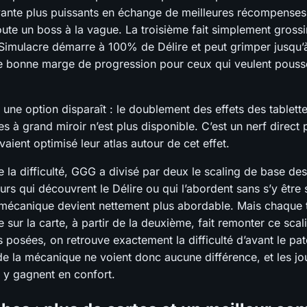
vante plus puissants en échange de meilleures récompenses
ute un boss à la vague. La troisième fait simplement grossi
Simulacre démarre à 100% de Délire et peut grimper jusqu
ne bonne marge de progression pour ceux qui veulent pousse
une option disparaît : le doublement des effets des tablette
s à grand miroir n’est plus disponible. C’est un nerf direct 
vaient optimisé leur atlas autour de cet effet.
e la difficulté, GGG a divisé par deux le scaling de base de
urs qui découvrent le Délire ou qui l’abordent sans s’y être
 mécanique devient nettement plus abordable. Mais chaque t
e sur la carte, à partir de la deuxième, fait remonter ce sca
es posées, on retrouve exactement la difficulté d’avant le pa
 de la mécanique ne voient donc aucune différence, et les jo
 y gagnent en confort.