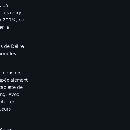
. La
r les rangs
’à 200%, ce
r la
s de Délire
pour les
s monstres.
 spécialement
ablette de
ling. Avec
tch. Les
ueurs