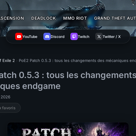
ASCENSION
DEADLOCK
MMO RIOT
GRAND THEFT AUT
YouTube
Discord
Twitch
Twitter / X
f Exile 2
›
PoE2 Patch 0.5.3 : tous les changements des mécaniques e
atch 0.5.3 : tous les changement
iques endgame
n 2026
x favoris