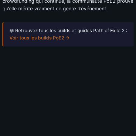
crowdfunding qui continue, la communauté PoE2 prouve
qu’elle mérite vraiment ce genre d’événement.
📖 Retrouvez tous les builds et guides Path of Exile 2 :
Voir tous les builds PoE2 →
6 août 2026
Path of Exile 2 : GGG a caché deux infos sur