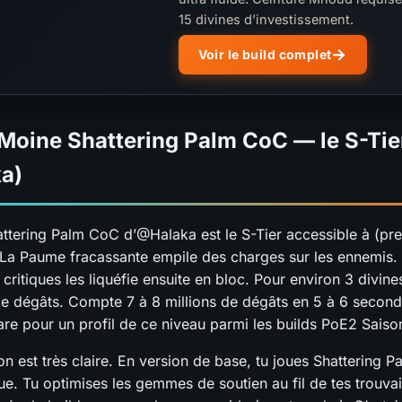
15 divines d’investissement.
Voir le build complet
 Moine Shattering Palm CoC — le S-Tie
a)
ttering Palm CoC d’@Halaka est le S-Tier accessible à (pr
 La Paume fracassante empile des charges sur les ennemis.
critiques les liquéfie ensuite en bloc. Pour environ 3 divine
e dégâts. Compte 7 à 8 millions de dégâts en 5 à 6 second
are pour un profil de ce niveau parmi les builds PoE2 Saiso
n est très claire. En version de base, tu joues Shattering 
e. Tu optimises les gemmes de soutien au fil de tes trouvai