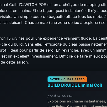
minal Coil d’@WITCH POE est un archétype de mapping ultra
osent en chaîne. Et de façon quasi instantanée. Il n’y a au
visible. Un simple coup de baguette efface tous les mobs à 
ès satisfaisant. Chaque map (une zone de jeu à explorer) se
on 15 divines pour une expérience vraiment fluide. La cei
 clé du build. Sans elle, l’efficacité du clear baisse nettemen
profil idéal pour partir de zéro. En revanche, avec un mini
’est un excellent investissement. Difficile de faire mieux pou
de cette saison.
S-TIER · CLEAR SPEED
BUILD DRUIDE Liminal Coil
par @WITCH POE
Explosions en chaîne instantanées
ultra fluide. Ceinture Mhoud requise