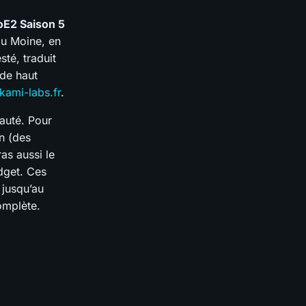
oE2 Saison 5
au Moine, en
sté, traduit
 de haut
kami-labs.fr
.
auté. Pour
n (des
as aussi le
udget. Ces
 jusqu’au
omplète.