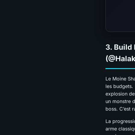
3. Build
(@Halak
Le Moine Sha
les budgets.
explosion de 
un monstre d
boss. C’est r
La progressio
arme classiqu