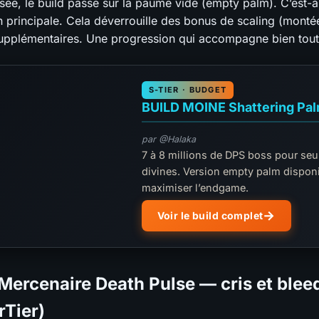
sée, le build passe sur la paume vide (empty palm). C’est-à
 principale. Cela déverrouille des bonus de scaling (monté
upplémentaires. Une progression qui accompagne bien toute
S-TIER · BUDGET
BUILD MOINE Shattering Pa
par @Halaka
7 à 8 millions de DPS boss pour se
divines. Version empty palm dispon
maximiser l’endgame.
Voir le build complet
 Mercenaire Death Pulse — cris et blee
rTier)