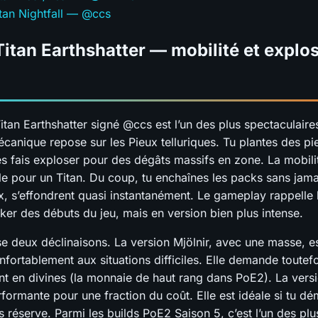
itan Nightfall — @ccs
 Titan Earthshatter — mobilité et explo
itan Earthshatter signé @ccs est l’un des plus spectaculaire
écanique repose sur les Pieux telluriques. Tu plantes des pi
les fais exploser pour des dégâts massifs en zone. La mobili
e pour un Titan. Du coup, tu enchaînes les packs sans jamais
x, s’effondrent quasi instantanément. Le gameplay rappelle 
cker des débuts du jeu, mais en version bien plus intense.
 deux déclinaisons. La version Mjölnir, avec une masse, es
onfortablement aux situations difficiles. Elle demande toutef
nt en divines (la monnaie de haut rang dans PoE2). La vers
rformante pour une fraction du coût. Elle est idéale si tu dé
 réserve. Parmi les builds PoE2 Saison 5, c’est l’un des plu