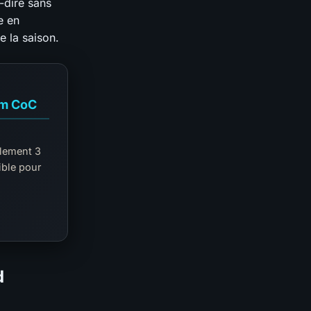
-dire sans
e en
 la saison.
lm CoC
ulement 3
ible pour
d