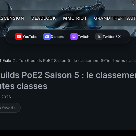
ASCENSION
DEADLOCK
MMO RIOT
GRAND THEFT AUT
YouTube
Discord
Twitch
Twitter / X
f Exile 2
›
Top 6 builds PoE2 Saison 5 : le classement S-Tier toutes clas
uilds PoE2 Saison 5 : le classeme
utes classes
n 2026
x favoris