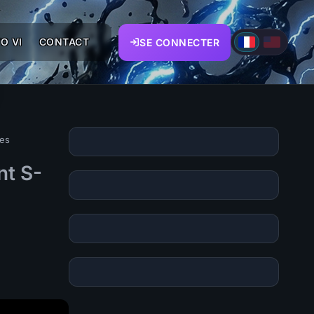
O VI
CONTACT
SE CONNECTER
ses
nt S-