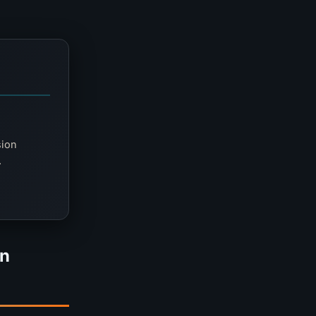
sion
.
an