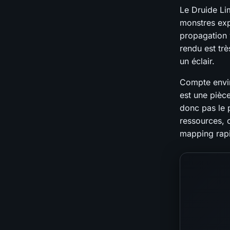
Le Druide Li
monstres expl
propagation 
rendu est tr
un éclair.
Compte envir
est une pièce
donc pas le 
ressources, c
mapping rapi