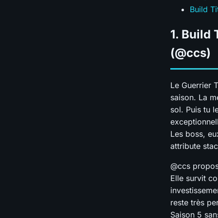
Build T
1. Build
(@ccs)
Le Guerrier T
saison. La m
sol. Puis tu 
exceptionnell
Les boss, eu
attribute sta
@ccs propose
Elle survit c
investisseme
reste très pe
Saison 5 sans