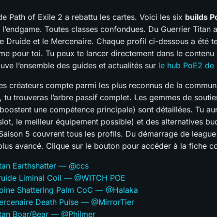
e Path of Exile 2 a rebattu les cartes. Voici les six
builds P
 l’endgame. Toutes classes confondues. Du Guerrier Titan 
e Druide et le Mercenaire. Chaque profil ci-dessous a été te
rme pour toi. Tu peux te lancer directement dans le contenu
ouve l’ensemble des guides et actualités sur
le hub PoE2 de 
s créateurs compte parmi les plus reconnus de la commun
, tu trouveras l’arbre passif complet. Les gemmes de soutie
oostent une compétence principale) sont détaillées. Tu aur
slot, le meilleur équipement possible) et des alternatives b
Saison 5 couvrent tous les profils. Du démarrage de league
lus avancé. Clique sur le bouton pour accéder à la fiche c
itan Earthshatter — @ccs
Druide Liminal Coil — @WITCH POE
Moine Shattering Palm CoC — @Halaka
ercenaire Death Pulse — @MirrorTier
itan Boar/Bear — @Philmer