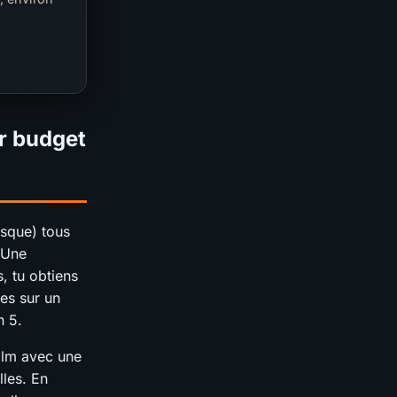
r budget
esque) tous
 Une
s, tu obtiens
es sur un
n 5.
Palm avec une
lles. En