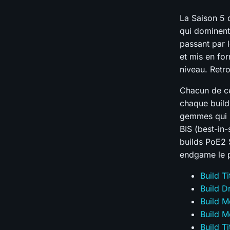
La Saison 5 d
qui dominent
passant par l
et mis en fo
niveau. Retr
Chacun de ce
chaque build
gemmes qui b
BIS (best-in-
builds PoE2 
endgame le p
Build T
Build 
Build 
Build M
Build T