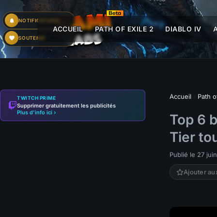
NOTIFICATIONS
ACCUEIL
PATH OF EXILE 2
DIABLO IV
SOUTENIR
Accueil
›
Path o
TWITCH PRIME
Supprimer gratuitement les publicités
Plus d'info ici ›
Top 6 b
Tier to
Publié le 27 jui
Ajouter au