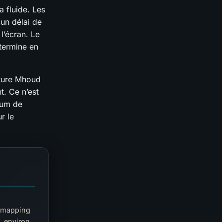
 fluide. Les
cun délai de
l’écran. Le
 termine en
nture Mhoud
t. Ce n’est
mum de
r le
, mapping
, environ