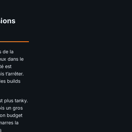
sions
s de la
eux dans le
té est
 t’arrêter.
les builds
t plus tanky.
ois un gros
ion budget
marres la
s