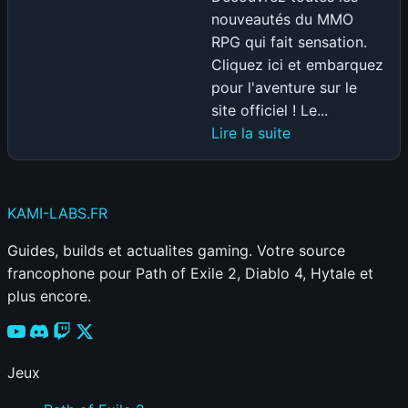
nouveautés du MMO
RPG qui fait sensation.
Cliquez ici et embarquez
pour l'aventure sur le
site officiel ! Le...
:
Lire la suite
Le
système
de
KAMI
-LABS
.FR
Combat
dans
Guides, builds et actualites gaming. Votre source
ASHES
francophone pour Path of Exile 2, Diablo 4, Hytale et
OF
plus encore.
CREATION
Jeux