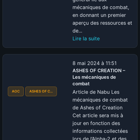
mécaniques de combat,
en donnant un premier
aperçu des ressources et
de...
:
Lire la suite
ASHES
OF
CREATION
8 mai 2024 à 11:51
–
ASHES OF CREATION –
Les mécaniques de
Ressources
combat
et
Article de Nabu Les
AOC
ASHES OF C…
dynamique
mécaniques de combat
de
de Ashes of Creation
combat
Cet article sera mis à
jour en fonction des
informations collectées
lors de l’Alpha-2 et des