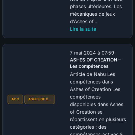
phases ultérieures. Les
mécaniques de jeux
d'Ashes of...
:
Lire la suite
ASHES
OF
CREATION
7 mai 2024 à 07:59
–
ASHES OF CREATION –
Les compétences
Les
mécaniques
Article de Nabu Les
de
compétences dans
combat
Ashes of Creation Les
compétences
AOC
ASHES OF C…
disponibles dans Ashes
of Creation se
répartissent en plusieurs
catégories : des
compétences actives &