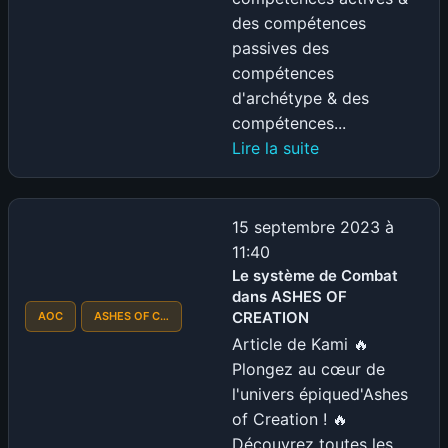
des compétences
passives des
compétences
d'archétype & des
compétences...
:
Lire la suite
ASHES
OF
CREATION
15 septembre 2023 à
–
11:40
Les
Le système de Combat
dans ASHES OF
compétences
CREATION
AOC
ASHES OF C…
Article de Kami 🔥
Plongez au cœur de
l'univers épiqued'Ashes
of Creation ! 🔥
Découvrez toutes les