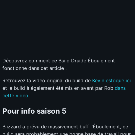
S
A
B
C
D
Survivabilité
?
S
A
B
C
D
Budget
?
S
A
B
C
D
Sélectionnez vos notes
📊
GRAPH
Découvrez comment ce Build Druide Éboulement
fonctionne dans cet article !
Retrouvez la video original du build de
Kevin estoque ici
et le build à également été mis en avant par Rob
dans
cette video
.
Pour info saison 5
Blizzard a prévu de massivement buff l'Éboulement, ce
build sera probablement une bonne base de travail pour