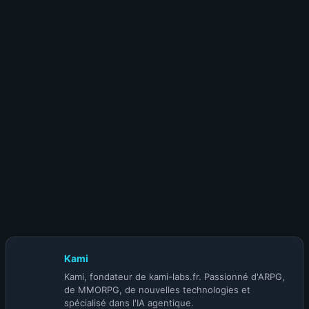
15 juillet 2026
Meilleurs builds Diablo 4 Saison 14 : le Top
10 DPS mis à jour
10 juillet 2026
Patch Diablo 4 Mythiques : les buffs du 14
juillet
Kami
Kami, fondateur de kami-labs.fr. Passionné d'ARPG,
de MMORPG, de nouvelles technologies et
spécialisé dans l'IA agentique.