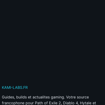
⭐
Gagne de l'XP et des badges
🎮
Accède à des fonctionnalités exclusives
Créer mon compte gratuitement
Déjà membre ?
Connecte-toi ici
Publier mon commentaire
Votre commentaire sera aussi partagé sur le
Discord
KAMI
-LABS
.FR
Guides, builds et actualites gaming. Votre source
francophone pour Path of Exile 2, Diablo 4, Hytale et