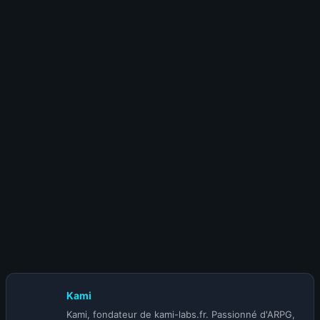
15 juillet 2026
Meilleurs builds Diablo 4 Saison 14 : le Top
10 DPS mis à jour
10 juillet 2026
Patch Diablo 4 Mythiques : les buffs du 14
juillet
Kami
Kami, fondateur de kami-labs.fr. Passionné d'ARPG,