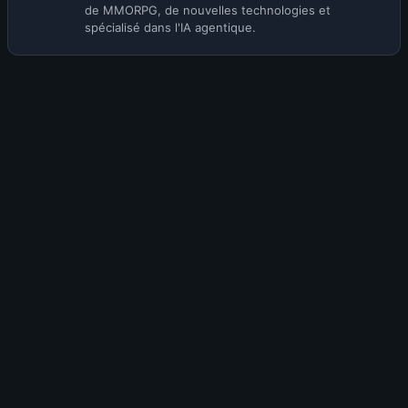
de MMORPG, de nouvelles technologies et
spécialisé dans l'IA agentique.
Envie de participer à la discussion ?
Rejoins la communauté KamiLabs pour commenter cet
article, partager ton avis et interagir avec les autres
membres !