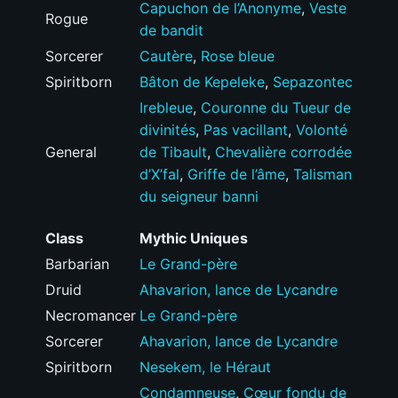
Capuchon de l’Anonyme
,
Veste
Rogue
de bandit
Sorcerer
Cautère
,
Rose bleue
Spiritborn
Bâton de Kepeleke
,
Sepazontec
Irebleue
,
Couronne du Tueur de
divinités
,
Pas vacillant
,
Volonté
General
de Tibault
,
Chevalière corrodée
d’X’fal
,
Griffe de l’âme
,
Talisman
du seigneur banni
Class
Mythic Uniques
Barbarian
Le Grand-père
Druid
Ahavarion, lance de Lycandre
Necromancer
Le Grand-père
Sorcerer
Ahavarion, lance de Lycandre
Spiritborn
Nesekem, le Héraut
Condamneuse
,
Cœur fondu de