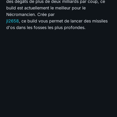
des dégâts de plus de deux milliards par coup, ce
build est actuellement le meilleur pour le
Nécromancien. Crée par
jl2658
, ce build vous permet de lancer des missiles
d'os dans les fosses les plus profondes.
📊
BUILD
⚔️
Pit Pushing
0.0
-
💨
Speed Farming
0.0
-
🛡️
Survivabilité
0.0
-
💰
Budget
0.0
-
0
-
TIER GLOBAL
VOTE
0/10 votes - Encore 10 pour débloquer le tier
S
A
B
C
D
Pit Pushing
?
S
A
B
C
D
Speed Farming
?