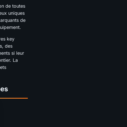
on de toutes
eux uniques
marquants de
quipement.
res key
s, des
nts si leur
tier. La
fets
ées