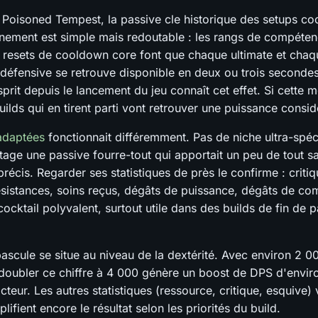
e Poisoned Tempest, la passive cle historique des setups co
nement est simple mais redoutable : les rangs de compéte
 resets de cooldown core font que chaque ultimate et chaq
éfensive se retrouve disponible en deux ou trois seconde
prit depuis le lancement du jeu connaît cet effet. Si cette 
builds qui en tirent parti vont retrouver une puissance consid
adaptées
fonctionnait différemment. Pas de niche ultra-spéc
tage une passive fourre-tout qui apportait un peu de tout s
précis. Regarder ses statistiques de près le confirme : criti
ésistances, soins reçus, dégâts de puissance, dégâts de co
ocktail polyvalent, surtout utile dans des builds de fin de p
ascule se situe au niveau de la dextérité. Avec environ 2 0
, doubler ce chiffre à 4 000 génère un boost de DPS d'envir
cteur. Les autres statistiques (ressource, critique, esquive) 
plifient encore le résultat selon les priorités du build.