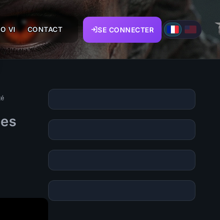
O VI
CONTACT
SE CONNECTER
té
ues