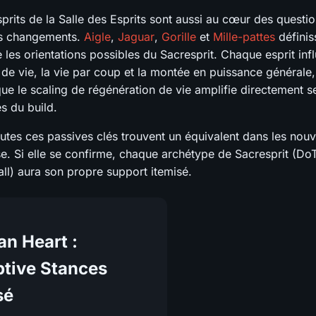
prits de la Salle des Esprits sont aussi au cœur des questio
es changements.
Aigle
,
Jaguar
,
Gorille
et
Mille-pattes
définis
 les orientations possibles du Sacresprit. Chaque esprit infl
 de vie, la vie par coup et la montée en puissance générale
e le scaling de régénération de vie amplifie directement se
es du build.
outes ces passives clés trouvent un équivalent dans les nou
se. Si elle se confirme, chaque archétype de Sacresprit (D
all) aura son propre support itemisé.
an Heart :
ptive Stances
sé