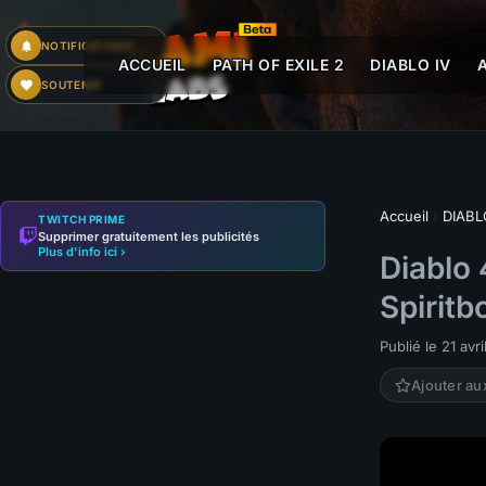
NOTIFICATIONS
ACCUEIL
PATH OF EXILE 2
DIABLO IV
SOUTENIR
Accueil
›
DIABL
TWITCH PRIME
Supprimer gratuitement les publicités
Plus d'info ici ›
Diablo 
Spiritb
Publié le 21 avr
Ajouter au