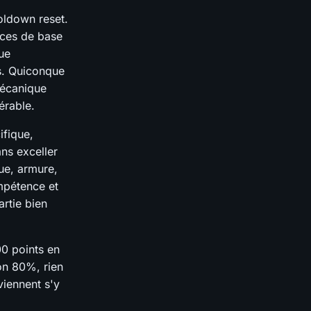
oldown reset.
nces de base
ue
s. Quiconque
mécanique
érable.
ifique,
ans exceller
que, armure,
mpétence et
artie bien
00 points en
on 80%, rien
viennent s'y