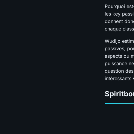
Pourquoi est
les key pass
donnent donc
chaque class
Wudijo estim
passives, pou
aspects ou m
puissance ne
question des 
intéressants 
Spiritbo