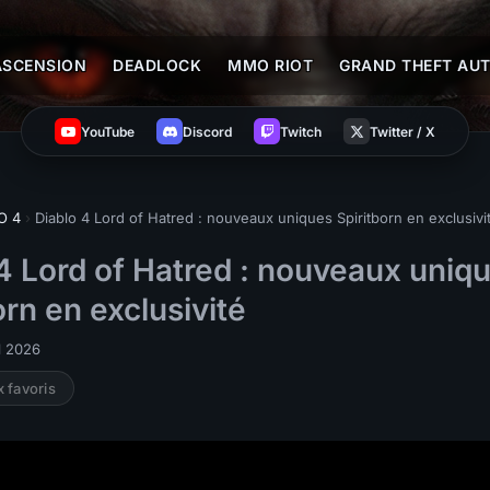
ASCENSION
DEADLOCK
MMO RIOT
GRAND THEFT AUT
YouTube
Discord
Twitch
Twitter / X
O 4
›
Diablo 4 Lord of Hatred : nouveaux uniques Spiritborn en exclusivi
4 Lord of Hatred : nouveaux uniq
orn en exclusivité
il 2026
x favoris