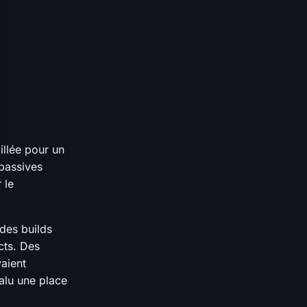
illée pour un
 passives
 le
 des builds
cts. Des
aient
valu une place