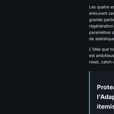
Les quatre es
entourent c
grande partie
régénération
paramètres qu
de statistiqu
L'idée que t
est ambitieu
reset, catch-
Prote
l'Ada
itemi