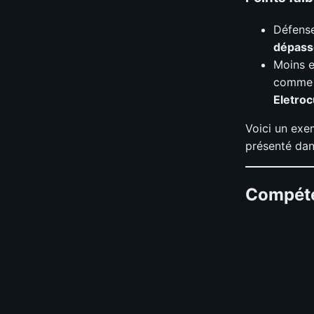
Défense
dépasse
Moins e
comm
Eletroc
Voici un exe
présenté dans
Compéte