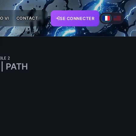
O VI
CONTACT
SE CONNECTER
ILE 2
 | PATH