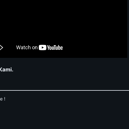
 Kami.
e !
Boss