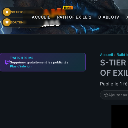
NOTIFICATIONS
ACCUEIL
PATH OF EXILE 2
DIABLO IV
SOUTENIR
Accueil
›
Build
TWITCH PRIME
S-TIER
Supprimer gratuitement les publicités
Plus d'info ici ›
OF EXI
Publié le 1 f
Ajouter au