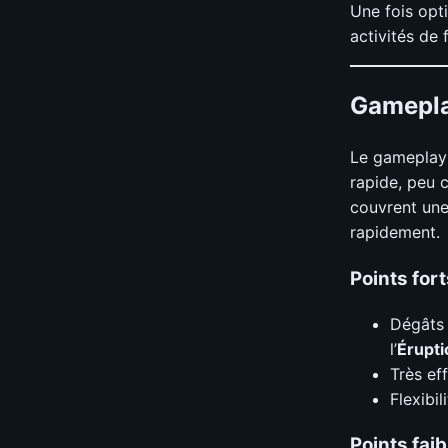
Une fois opti
activités de
Gamepl
Le gameplay 
rapide, peu 
couvrent une
rapidement.
Points fort
Dégâts 
l’
Érupti
Très ef
Flexibi
Points faib