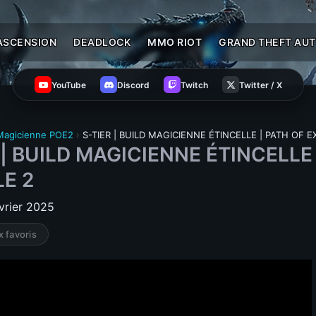
ASCENSION
DEADLOCK
MMO RIOT
GRAND THEFT AUT
YouTube
Discord
Twitch
Twitter / X
 Magicienne POE2
›
S-TIER | BUILD MAGICIENNE ÉTINCELLE | PATH OF EX
 | BUILD MAGICIENNE ÉTINCELLE
LE 2
évrier 2025
x favoris