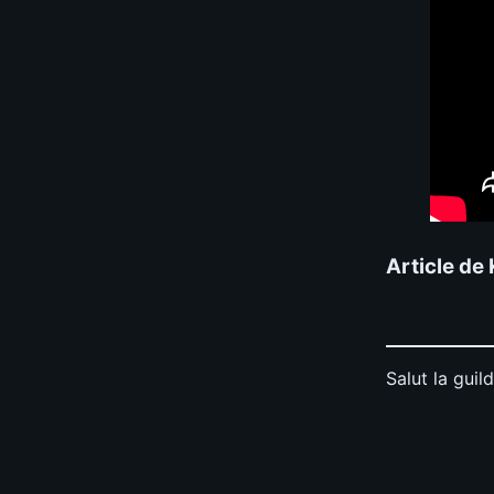
Article de
Salut la guild
📊
Build
⚔️
Tuer des 
0.0