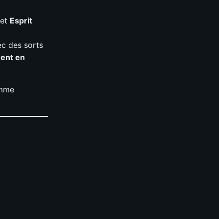
et
Esprit
ec des sorts
ent en
omme