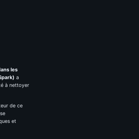
dans les
(Spark)
a
é à nettoyer
uteur de ce
 se
ques et