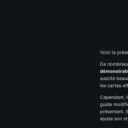
Survie
?
S
A
B
Coût en div
S
A
B
Sélectionnez v
📊
GRAPH
Voici la pr
De nombreux 
démonstrati
suscité beau
les cartes e
Cependant, il
guide modifi
présentent. 
ajuste son s