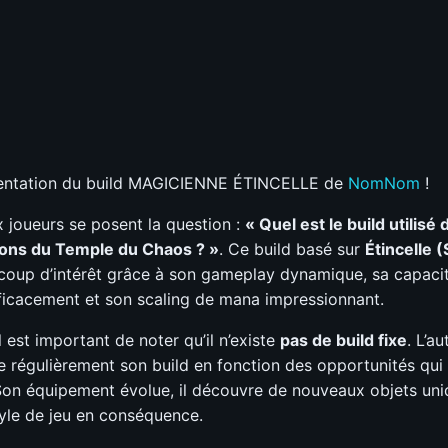
C
D
ine
?
C
D
os notes
ésentation du build MAGICIENNE ÉTINCELLE de
NomNom
!
joueurs se posent la question :
« Quel est le build utilisé 
ons du Temple du Chaos ? »
. Ce build basé sur
Étincelle 
coup d’intérêt grâce à son gameplay dynamique, sa capacit
fficacement et son scaling de mana impressionnant.
 est important de noter qu’il n’existe
pas de build fixe
. L’a
e régulièrement son build en fonction des opportunités qui
Son équipement évolue, il découvre de nouveaux objets uni
tyle de jeu en conséquence.