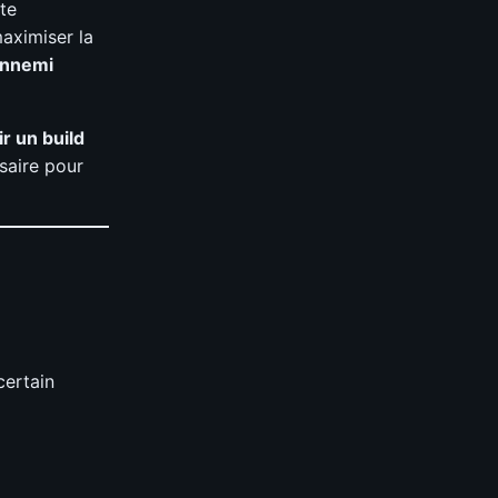
tte
maximiser la
’ennemi
r un build
ssaire pour
certain