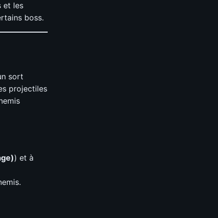
 et les
rtains boss.
un sort
s projectiles
nnemis
age)
) et à
nemis.