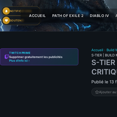
NOTIFICATIONS
ACCUEIL
PATH OF EXILE 2
DIABLO IV
SOUTENIR
Accueil
›
Build
TWITCH PRIME
S-TIER | BUILD
Supprimer gratuitement les publicités
S-TIER
Plus d'info ici ›
CRITIQ
Publié le 13 
Ajouter au