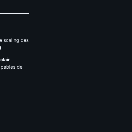
le scaling des
)
.
clair
capables de