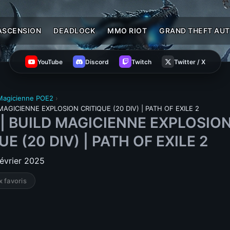
ASCENSION
DEADLOCK
MMO RIOT
GRAND THEFT AUT
YouTube
Discord
Twitch
Twitter / X
 Magicienne POE2
›
 MAGICIENNE EXPLOSION CRITIQUE (20 DIV) | PATH OF EXILE 2
 | BUILD MAGICIENNE EXPLOSIO
UE (20 DIV) | PATH OF EXILE 2
février 2025
x favoris