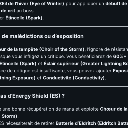
Œil de l’hiver (Eye of Winter)
pour appliquer un
débuff de
de crit
au boss.
er
Étincelle (Spark)
.
 de malédictions ou d’exposition
r de la tempête (Choir of the Storm)
, l’ignore de résista
rsque vous infligez un critique. Vous bénéficierez de
60%+ 
Étincelle (Spark)
et
Éclair supérieur (Greater Lightning Bo
nce de critique est insuffisante, vous pouvez ajouter
Exposit
htning Exposure)
et
Conductivité (Conductivity)
.
as d’Energy Shield (ES) ?
re une bonne récupération de mana et exploite
Chœur de la
e Storm)
.
ES nécessiterait de retirer
Batterie d’Eldritch (Eldritch Batt