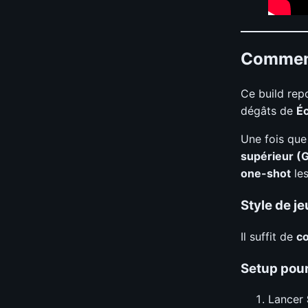
Comment
Ce build rep
dégâts de
Éc
Une fois qu
supérieur (G
one-shot
les
Style de je
Il suffit de
co
Setup pour
Lancer