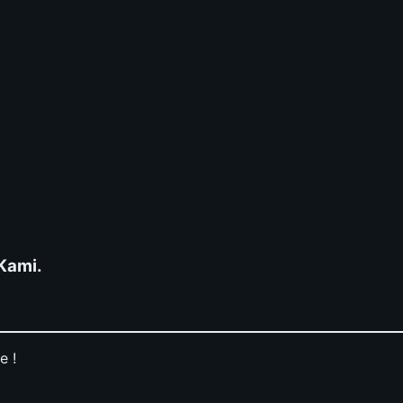
 Kami.
e !