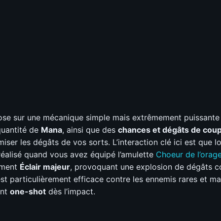
s map
?
C
D
C
D
ine
?
C
D
os notes
ose sur une mécanique simple mais extrêmement puissante
quantité de
Mana
, ainsi que des
chances et dégâts de coup
iser les dégâts de vos sorts. L’interaction clé ici est que l
réalisé quand vous avez équipé l’amulette
Choeur de l’orag
ement
Éclair majeur
, provoquant une explosion de dégâts c
t particulièrement efficace contre les ennemis rares et ma
ent
one-shot
dès l’impact.