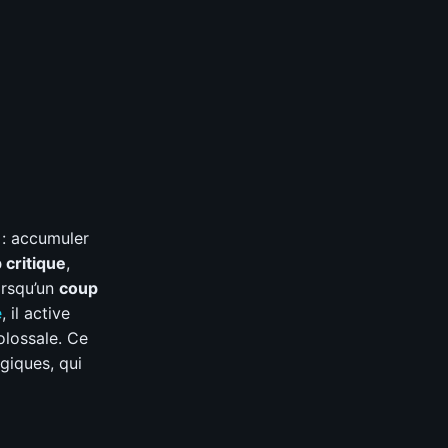
 : accumuler
 critique
,
orsqu’un
coup
e
, il active
olossale. Ce
giques, qui