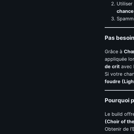
Utiliser
chance 
Spamm
Pas besoin
Grâce à
Chœu
appliquée lo
de crit
avec
Si votre cha
foudre (Lig
Pourquoi p
Le build off
(Choir of th
Obtenir de l’