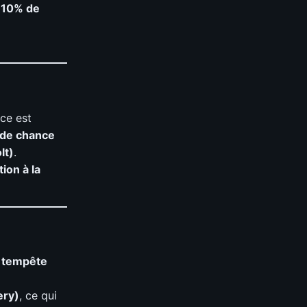
 10% de
nce est
de chance
lt)
.
ion à la
 tempête
ery)
, ce qui