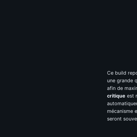
Nettoyer le
S
A
B
Survie
?
S
A
B
Coût en div
S
A
B
Sélectionnez v
📊
GRAPH
Ce build rep
une grande 
afin de maxim
critique
est 
automatiqu
mécanisme es
seront souv