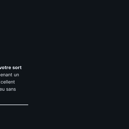
votre sort
tenant un
xcellent
jeu sans