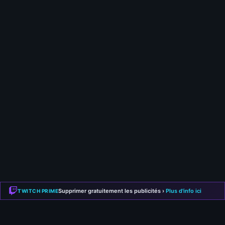
15 juin 2026
S-TIER | BUILD MAGICIENNE ARCHON
DJINN BLASTER (@P4wnyhof) | SAISON 5
14 juin 2026
S-TIER | BUILD MAGICIENNE ARCHON
DJINN BLASTER (SUPER SPEED) (@P4wnyhof) |
SAISON 5
Supprimer gratuitement les publicités ›
Plus d'info ici
TWITCH PRIME