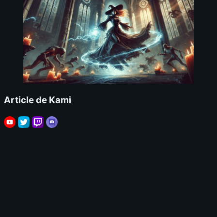
Article de Kami
📊
Build
⚔️
Tuer des Boss
5.0
S
🗺️
Nettoyer les map
5.0