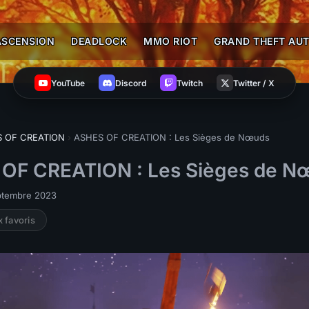
ASCENSION
DEADLOCK
MMO RIOT
GRAND THEFT AUT
YouTube
Discord
Twitch
Twitter / X
 OF CREATION
›
ASHES OF CREATION : Les Sièges de Nœuds
OF CREATION : Les Sièges de N
eptembre 2023
x favoris