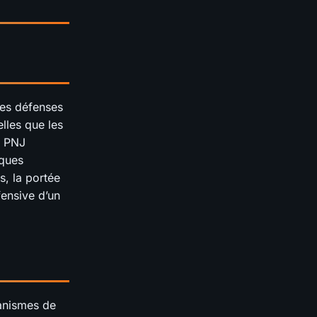
les défenses
lles que les
s PNJ
iques
s, la portée
fensive d’un
canismes de