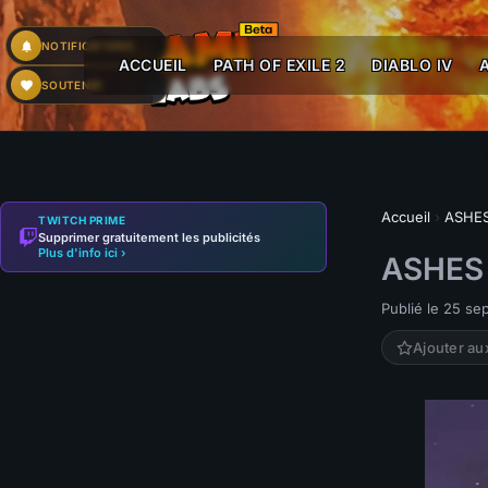
NOTIFICATIONS
ACCUEIL
PATH OF EXILE 2
DIABLO IV
SOUTENIR
Accueil
›
ASHES
TWITCH PRIME
Supprimer gratuitement les publicités
Plus d'info ici ›
ASHES 
Publié le 25 s
Ajouter au