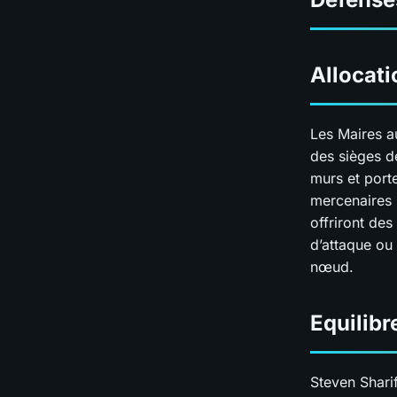
Allocati
Les Maires au
des sièges d
murs et port
mercenaires 
offriront des
d’attaque ou 
nœud.
Equilibr
Steven Sharif