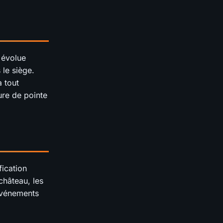
 évolue
 le siège.
 tout
ure de pointe
ication
château, les
 événements