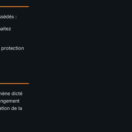
ssédés :
aitez
 protection
mène dicté
hangement
ation de la