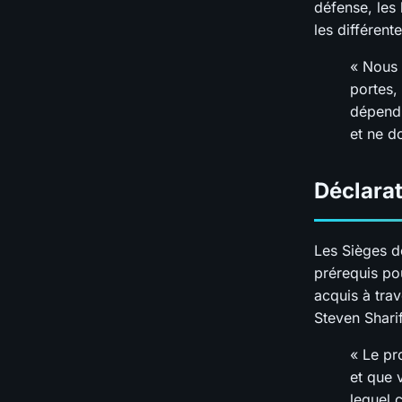
défense, les 
les différent
« Nous 
portes,
dépend 
et ne do
Déclara
Les Sièges d
prérequis pou
acquis à tra
Steven Sharif
« Le pr
et que 
lequel 