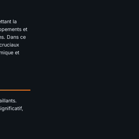
tant la
oppements et
ns. Dans ce
 cruciaux
mique et
illants.
gnificatif,