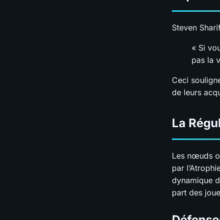
Steven Sharif
« Si vo
pas la v
Ceci souligne
de leurs acq
La Régu
Les nœuds on
par l’Atroph
dynamique de 
part des joue
Défense