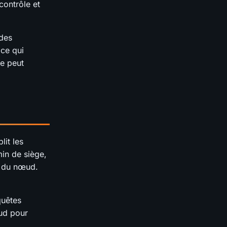
contrôle et
 des
 ce qui
ne peut
it les
min de siège,
u du nœud.
quêtes
œud pour