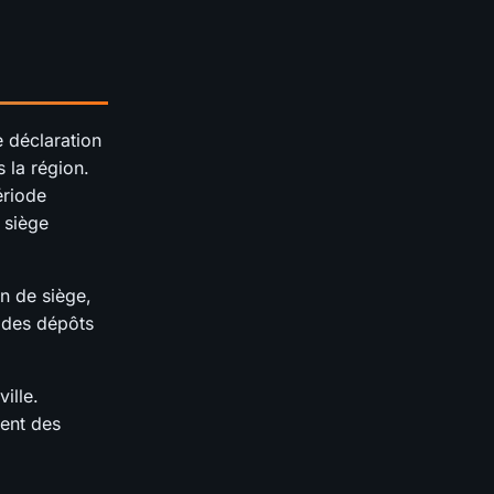
 déclaration
 la région.
ériode
 siège
n de siège,
s des dépôts
ille.
ment des