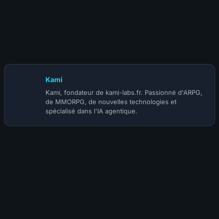
31 mars 2026
Deadlock : Guide Complet pour Bien Débuter (Map, Héros,
Objectifs)
Kami
Kami, fondateur de kami-labs.fr. Passionné d'ARPG,
de MMORPG, de nouvelles technologies et
spécialisé dans l'IA agentique.