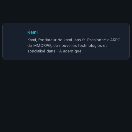
24 juillet 2026
S-TIER | BUILD MOINE INFINITE HERALD
ACOLYTE (@Korihor) | SAISON 5
Kami
Kami, fondateur de kami-labs.fr. Passionné d'ARPG,
de MMORPG, de nouvelles technologies et
spécialisé dans l'IA agentique.