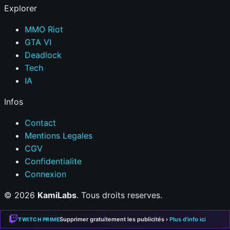
Explorer
MMO Riot
GTA VI
Deadlock
Tech
IA
Infos
Contact
Mentions Legales
CGV
Confidentialite
Connexion
© 2026
KamiLabs
. Tous droits reserves.
Fait avec
❤
pour la communaute gaming
Supprimer gratuitement les publicités ›
Plus d'info ici
TWITCH PRIME